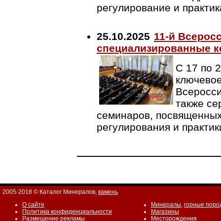
регулирование и практи
25.10.2025
11-й Всерос
специализированные 
С 17 по 
ключевое
Всеросси
также се
семинаров, посвященных
регулирования и практи
2005-2018 © Каталог Минералов,
камень
О сайте
Минералы
,
горные поро
Политика конфиденциальности
Магазины
Размещение рекламы
Месторождения