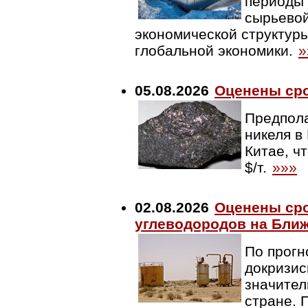
периоды 
сырьево
экономической структур
глобальной экономики.
»
05.08.2026
Оценены сро
Предпола
никеля в
Китае, ч
$/т.
»»»
02.08.2026
Оценены ср
углеводородов на Бли
По прогн
докризис
значител
стране. 