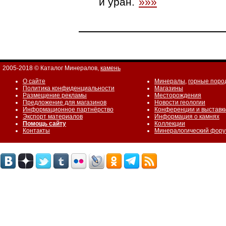
и уран.
»»»
2005-2018 © Каталог Минералов,
камень
О сайте
Минералы
,
горные поро
Политика конфиденциальности
Магазины
Размещение рекламы
Месторождения
Предложение для магазинов
Новости геологии
Информационное партнёрство
Конференции и выставк
Экспорт материалов
Информация о камнях
Помощь сайту
Коллекции
Контакты
Минералогический фор