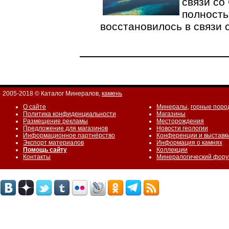
связи со
полность
восстановилось в связи
2005-2018 © Каталог Минералов,
камень
О сайте
Минералы
,
горные поро
Политика конфиденциальности
Магазины
Размещение рекламы
Месторождения
Предложение для магазинов
Новости геологии
Информационное партнёрство
Конференции и выставк
Экспорт материалов
Информация о камнях
Помощь сайту
Коллекции
Контакты
Минералогический фор