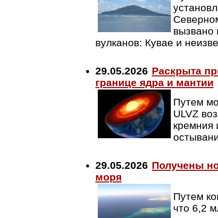
установл
Северном
вызвано 
вулканов: Кувае и неиз
29.05.2026
Раскрыта пр
границе ядра и мантии
Путем мо
ULVZ воз
кремния 
остыван
29.05.2026
Получены но
моря
Путем ко
что 6,2 