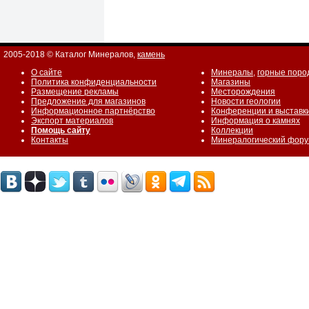
2005-2018 © Каталог Минералов,
камень
О сайте
Минералы
,
горные поро
Политика конфиденциальности
Магазины
Размещение рекламы
Месторождения
Предложение для магазинов
Новости геологии
Информационное партнёрство
Конференции и выставк
Экспорт материалов
Информация о камнях
Помощь сайту
Коллекции
Контакты
Минералогический фор