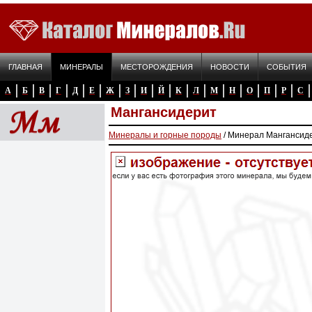
ГЛАВНАЯ
МИНЕРАЛЫ
МЕСТОРОЖДЕНИЯ
НОВОСТИ
СОБЫТИЯ
А
Б
В
Г
Д
Е
Ж
З
И
Й
К
Л
М
Н
О
П
Р
С
Мангансидерит
Минералы и горные породы
/ Минерал Мангансид