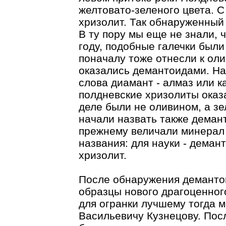
желтовато-зеленого цвета. С
хризолит. Так обнаруженный
В ту пору мы еще не знали, ч
году, подобные галечки были
поначалу тоже отнесли к ол
оказались демантоидами. На
слова диамант - алмаз или к
полдневские хризолиты оказ
деле были не оливином, а зе
начали назвать также деман
прежнему величали минерал 
названия: для науки - деман
хризолит.
После обнаружения деманто
образцы нового драгоценног
для огранки лучшему тогда 
Васильевичу Кузнецову. Пос