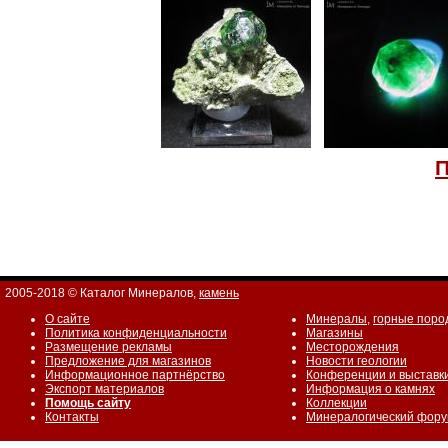
П
2005-2018 © Каталог Минералов,
камень
О сайте
Минералы
,
горные поро
Политика конфиденциальности
Магазины
Размещение рекламы
Месторождения
Предложение для магазинов
Новости геологии
Информационное партнёрство
Конференции и выставк
Экспорт материалов
Информация о камнях
Помощь сайту
Коллекции
Контакты
Минералогический фор